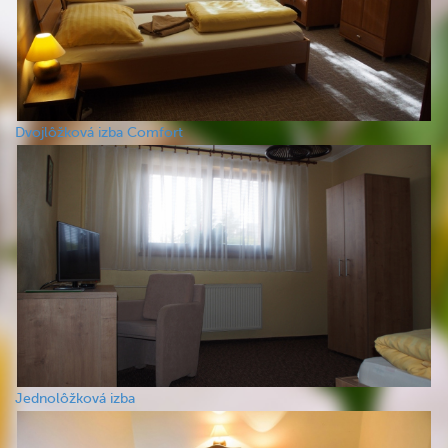
Dvojlôžková izba Comfort
Jednolôžková izba