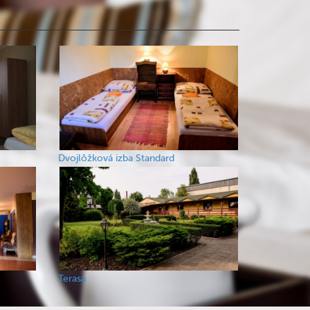
Dvojlôžková izba Standard
Terasa