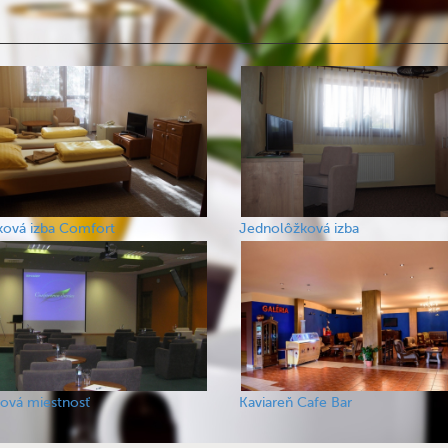
ková izba Comfort
Jednolôžková izba
ová miestnosť
Kaviareň Cafe Bar