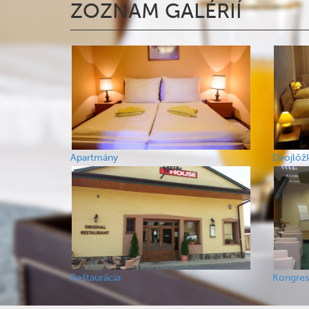
ZOZNAM GALÉRIÍ
Apartmány
Dvojlôž
Reštaurácia
Kongres